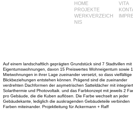
M
HOME
VITA
PROJEKTE
KONT
a
Jump to navigation
WERKVERZEICH
IMPR
NIS
i
n
M
e
Auf einem landschaftlich geprägten Grundstück sind 7 Stadtvillen mit
n
Eigentumswohnungen, davon 15 Preiswertes Wohneigentum sowie 
Mietwohnungen in ihrer Lage zueinander versetzt, so dass vielfältige
u
Blickbeziehungen entstehen können. Prägend sind die zueinander
verdrehten Dachformen der asymetrischen Satteldächer mit integrier
Solarthermie und Photovoltaik. und das Farbkonzept mit jeweils 2 Fa
pro Gebäude, die die Kuben auflösen. Die Farbe wechselt an jeder
Gebäudekante, lediglich die auskragenden Gebäudeteile verbinden
Farben miteinander. Projektleitung für Ackermann + Raff