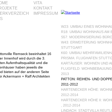
M
OME
VITA
ROJEKTE
KONTAKT
a
Jump to navigation
ERKVERZEICH
IMPRESSUM
IS
W23: UMBAU EINES WOHNHAU
n
R18: UMBAU WOHNHAUS AM B
S57: MODERNISIERUNG BÜRO
M
W43: ERWEITERUNG WOHNHA
e
STUTTGART
K60: UMBAU MEHRFAMILIENHA
ttonville Remseck beeinhaltet 16
n
PRISMA: FLUGHAFEN STUTTG
er Innenhof wird durch die 3.
ten Aufenthaltsqualität und die
KARTÄUSER: WOHNEN UND ARB
u
tenhäuser haben jeweils die
FLUGFELD: WOHNBEBAUUNG F
 bieten auf der anderen Seite
2013
für Ackermann + Raff Architekten
PATTON: REIHEN- UND DOPP
2011-2012
HARTENECKER HÖHE: WOHNB
2012-2014
HARTENECKER HÖHE II: WO
, 2012-2014
LINDACH: STADTVILLA REUTL