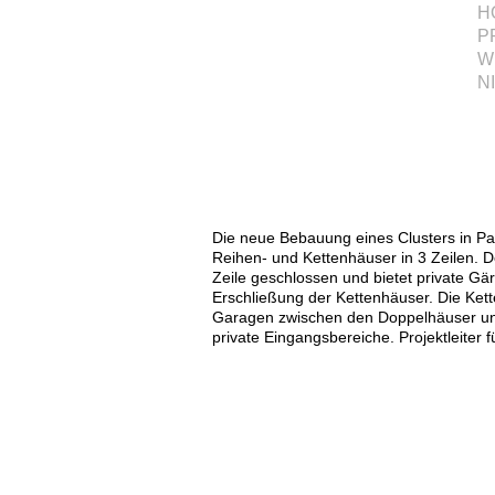
H
P
W
N
i
Die neue Bebauung eines Clusters in Pa
Reihen- und Kettenhäuser in 3 Zeilen. D
Zeile geschlossen und bietet private Gär
Erschließung der Kettenhäuser. Die Ket
Garagen zwischen den Doppelhäuser und
private Eingangsbereiche. Projektleiter 